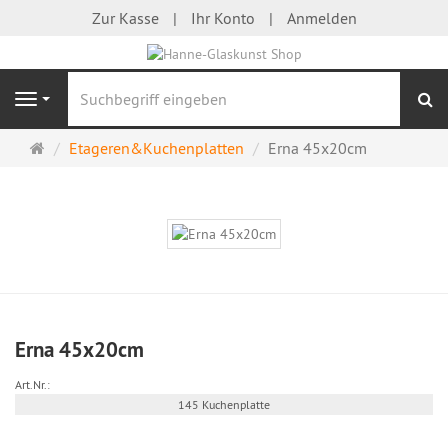
Zur Kasse
Ihr Konto
Anmelden
S
Navigation
Startseite
Etageren&Kuchenplatten
Erna 45x20cm
Erna 45x20cm
Art.Nr.:
145 Kuchenplatte